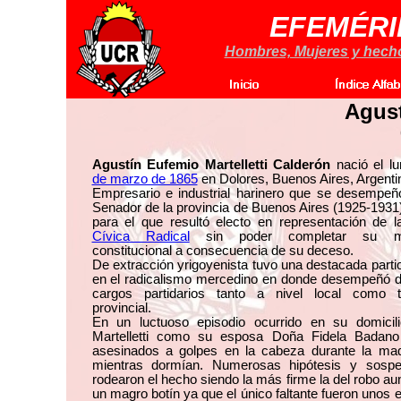
EFEMÉRI
Hombres, Mujeres y hechos
Agust
Agustín Eufemio Martelletti Calderón
nació el l
de marzo de 1865
en Dolores, Buenos Aires, Argenti
Empresario e industrial harinero que se desempe
Senador de la provincia de Buenos Aires (1925-1931
para el que resultó electo en representación de 
Cívica Radical
sin poder completar su m
constitucional a consecuencia de su deceso.
De extracción yrigoyenista tuvo una destacada parti
en el radicalismo mercedino en donde desempeñó d
cargos partidarios tanto a nivel local como 
provincial.
En un luctuoso episodio ocurrido en su domicili
Martelletti como su esposa Doña Fidela Badano
asesinados a golpes en la cabeza durante la ma
mientras dormían. Numerosas hipótesis y sosp
rodearon el hecho siendo la más firme la del robo a
un magro botín ya que el único faltante fueron unos