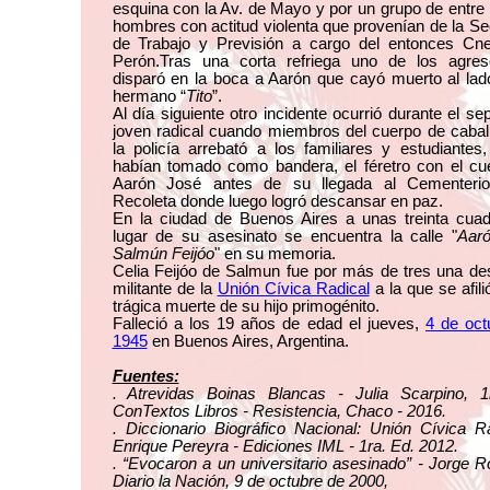
esquina con la Av. de Mayo y por un grupo de entre
hombres con actitud violenta que provenían de la Se
de Trabajo y Previsión a cargo del entonces Cne
Perón.Tras una corta refriega uno de los agres
disparó en la boca a Aarón que cayó muerto al lad
hermano “
Tito
”.
Al día siguiente otro incidente ocurrió durante el sep
joven radical cuando miembros del cuerpo de cabal
la policía arrebató a los familiares y estudiantes
habían tomado como bandera, el féretro con el cu
Aarón José antes de su llegada al Cementeri
Recoleta donde luego logró descansar en paz.
En la ciudad de Buenos Aires a unas treinta cuad
lugar de su asesinato se encuentra la calle "
Aar
Salmún Feijóo
" en su memoria.
Celia Feijóo de Salmun fue por más de tres una de
militante de la
Unión Cívica Radical
a la que se afilió
trágica muerte de su hijo primogénito.
Falleció a los 19 años de edad el jueves,
4 de oct
1945
en Buenos Aires, Argentina.
Fuentes:
. Atrevidas Boinas Blancas - Julia Scarpino, 1
ConTextos Libros - Resistencia, Chaco - 2016.
. Diccionario Biográfico Nacional: Unión Cívica R
Enrique Pereyra - Ediciones IML - 1ra. Ed. 2012.
. “Evocaron a un universitario asesinado” - Jorge Ro
Diario la Nación, 9 de octubre de 2000,