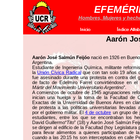
EFEMÉRI
Hombres, Mujeres y hechos
Aarón Jo
Aarón José Salmún Feijóo
nació en 1926 en Buenos
Argentina.
Estudiante de Ingeniería Química, militante reformi
la
Unión Cívica Radical
que con tan solo 19 años 
fue asesinado durante una protesta en contra del 
de facto de Edelmiro Farrel convirtiéndose en el 
Mártir del Movimiento Universitario Argentino
”.
A comienzos de octubre de 1945 agrupaciones refo
inician una huelga y la toma de la Facultad de C
Exactas de la Universidad de Buenos Aires en clar
de protesta a las políticas universitarias llevadas 
por el gobierno militar. El
4 de octubre
un grupo de 
estudiantes, entre los que se encontraban los h
David Guillermo“
Tito
” (18) y Aarón José Salmún Feij
se dirigen al edificio de la Facultad (hoy Legislatura 
para llevar alimentos a quienes participaban de l
cuando a las 20:15 hs son interceptados en calle P