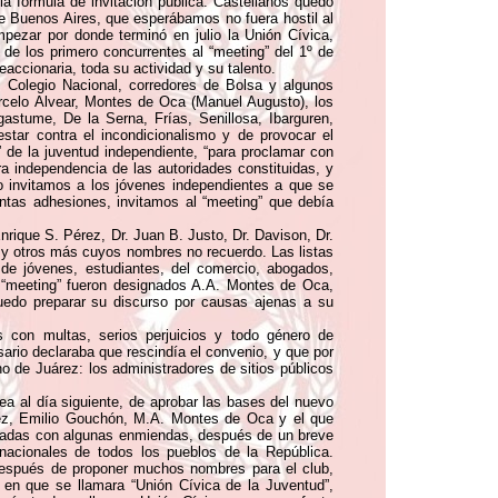
 la fórmula de invitación pública. Castellanos quedó
 de Buenos Aires, que esperábamos no fuera hostil al
pezar por donde terminó en julio la Unión Cívica,
e los primero concurrentes al “meeting” del 1º de
accionaria, toda su actividad y su talento.
l Colegio Nacional, corredores de Bolsa y algunos
rcelo Alvear, Montes de Oca (Manuel Augusto), los
astume, De la Serna, Frías, Senillosa, Ibarguren,
star contra el incondicionalismo y de provocar el
 de la juventud independiente, “para proclamar con
ra independencia de las autoridades constituidas, y
ro invitamos a los jóvenes independientes a que se
entas adhesiones, invitamos al “meeting” que debía
nrique S. Pérez, Dr. Juan B. Justo, Dr. Davison, Dr.
no y otros más cuyos nombres no recuerdo. Las listas
de jóvenes, estudiantes, del comercio, abogados,
al “meeting” fueron designados A.A. Montes de Oca,
puedo preparar su discurso por causas ajenas a su
s con multas, serios perjuicios y todo género de
sario declaraba que rescindía el convenio, y que por
no de Juárez: los administradores de sitios públicos
a al día siguiente, de aprobar las bases del nuevo
pez, Emilio Gouchón, M.A. Montes de Oca y el que
ptadas con algunas enmiendas, después de un breve
nacionales de todos los pueblos de la República.
 Después de proponer muchos nombres para el club,
 en que se llamara “Unión Cívica de la Juventud”,