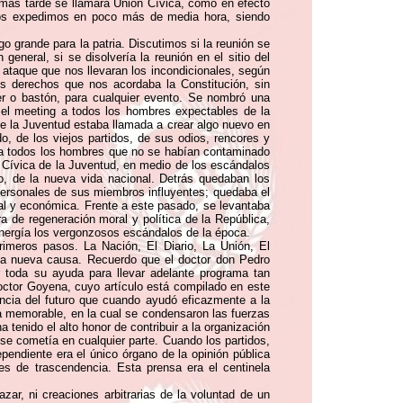
 más tarde se llamara Unión Cívica, como en efecto
 Nos expedimos en poco más de media hora, siendo
o grande para la patria. Discutimos si la reunión se
 general, si se disolvería la reunión en el sitio del
 ataque que nos llevaran los incondicionales, según
os derechos que nos acordaba la Constitución, sin
er o bastón, para cualquier evento. Se nombró una
 el meeting a todos los hombres expectables de la
e la Juventud estaba llamada a crear algo nuevo en
, de los viejos partidos, de sus odios, rencores y
a a todos los hombres que no se habían contaminado
ón Cívica de la Juventud, en medio de los escándalos
o, de la nueva vida nacional. Detrás quedaban los
 personales de sus miembros influyentes; quedaba el
cial y económica. Frente a este pasado, se levantaba
 de regeneración moral y política de la República,
 energía los vergonzosos escándalos de la época.
rimeros pasos. La Nación, El Diario, La Unión, El
 la nueva causa. Recuerdo que el doctor don Pedro
r toda su ayuda para llevar adelante programa tan
 doctor Goyena, cuyo artículo está compilado en este
encia del futuro que cuando ayudó eficazmente a la
ña memorable, en la cual se condensaron las fuerzas
tenido el alto honor de contribuir a la organización
 se cometía en cualquier parte. Cuando los partidos,
endiente era el único órgano de la opinión pública
s de trascendencia. Esta prensa era el centinela
zar, ni creaciones arbitrarias de la voluntad de un