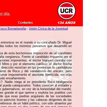
r día.
cisco Borraetaveña
-
Unión Cívica de la Juventud
ra entronizar en el mando a su concuñado Dr. Miguel
a todos los instintos perversos que desarrolló en
usa de esta bochornosa imposición de un candidato
amaña vergüenza. Frente al candidato impuesto por el
aciones imponentes; el doctor Irigoyen contaba con
 Mitre y por el elemento católico; el doctor Rocha
dirección resistían en las provincias la candidatura
ierno de Roca y del vandalismo del unicato, pero
umar impunemente el atentado liberticida, sin más
 todo ensañamiento.
?. Nadie niega al ex presidente Roca inteligencia
al pueda catequizarlos. Todos conocen al imitador y
os gubernativos, en vez de la honestidad del mando;
es grande el que oprime y explota los pueblos con
 de que esas piedras angulares de las sociedades
 patricios ilustres y las cabezas dirigentes de las
brosos de un hábil político, con sólo atraerlos por
no, pero pocos se dan cuenta de por qué impuso la