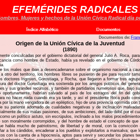
EFEMÉRIDES RADICALES
ombres, Mujeres y hechos de la Unión Cívica Radical día po
Documentos de:
Fran
Origen de la Unión Cívica de la Juventud
(1890)
amente conculcadas por el gobierno dictatorial del general Julio A. Roca, pa
ficancia como hombre de Estado, había ya revelado en el gobierno de Córdob
ia.
 de los males que iban a desencadenarse sobre el organismo nacional a ca
a otro del territorio, los hombres libres se pusieron de pie para resistir t
os doctores Irigoyen, Gorostiaga, y Rocha, que llegaron a formar tres agrup
ra del doctor Gorostiaga era sostenida por los amigos políticos del general
res y sus grandes recursos, y también de partidarios numerosos que, bajo su 
o oportunamente, habrían salvado al país de los estragos del fin del gob
ara no hacer nada cuando era ya tarde, y así el presidente Roca pudo cons
da por la mano vengadora de un epiléptico, hijo de una provincia oprimida con
e su pariente adornado de cualidades negativas y de inclinación malvadas
ialmente de sus malas pasiones, de sus ambiciones, del lado débil por el cu
como un político astuto, sin escrúpulos, inclinado a los malos procedimient
e son moralmente corrompidos, y del hombre de estado el concepto de que 
e habla mucho de patriotismo, de libertad y de moral, con la convicción
ar a los cándidos, encadenar a los pueblos y explotarlos a mansalva; que los
 con la careta de a hipocresía, aptos para servir y secundar los planes tene
eslumbrante. Todos conocen estos perfiles salientes del político tacitur