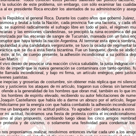
r la solución de este problema, sin embargo, con sólo examinar las cualid
a al ex presidente Roca encubrir los atentados de su administración y asegu
la República el general Roca. Durante los cuatro años que gobernó Juárez, t
asmosa y brutal a toda la Nación, cada provincia fue una factoría, y cada o
; se suprimió radicalmente el sufragio libre en todo el país, el régimen mu
carias y las emisiones clandestinas, se precipitó la ruina económica del paí
aterrorizada por las escenas de sangre de Tucumán, mareada con un falso en
rruptor que haya tenido la nación Argentina. Al terminar esta época sombría
opularidad a una candidatura vergonzante, se tuvo la osadía de regimentar la
práctica que se dio a esta fiesta bizantina. Fue un banquete, donde se abdi
o éste, al fin, de cuerpo presente, la adhesión incondicional a su política 
San Martín.
l vivo deseo de provocar una reacción cívica saludable, la justa indignación
sito de impedir que la nueva generación se contaminara con tanto oprobio, 
llamada incondicional, y bajo mi firma, un artículo enérgico, pero justicie
óvenes juaristas.
de inepcias y groserías de costumbre, sin obtener más réplica que mi silenci
os y justicieros los ataques de mi artículo, tragaron sus cóleras sin lament
s ofende a la generalidad de los hombres que obran mal, también es lo que im
de los hombres de espíritu elevado, recibiendo su autor felicitaciones de nume
 Joaquín Castellanos que había ido a darme un abrazo por el artículo, lleg
e felicitarme por la energía con que había combatido la adhesión incondicion
me un banquete por mi actitud política. Yo agradecí con delicadeza a estos 
 mi actitud, hiciéramos una fiesta de protesta contra el incondicionalismo,
asmo al plan propuesto, cambiando luego ideas los cinco amigos nombrad
e protesta y de civismo, o solamente una festividad para condensar los 
ue nos proponíamos realizar, resolvimos entonces invitar cada uno a los ami