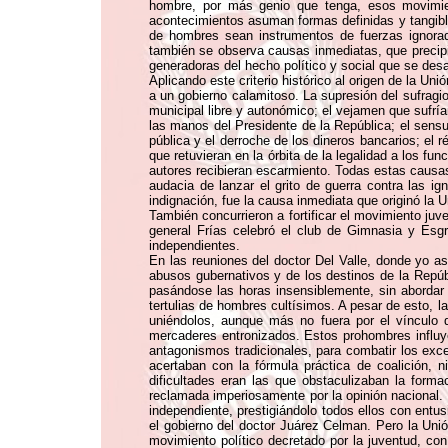
hombre, por más genio que tenga, esos movimien
acontecimientos asuman formas definidas y tangibl
de hombres sean instrumentos de fuerzas ignorad
también se observa causas inmediatas, que precipi
generadoras del hecho político y social que se desar
Aplicando este criterio histórico al origen de la Un
a un gobierno calamitoso. La supresión del sufragio 
municipal libre y autonómico; el vejamen que sufrían
las manos del Presidente de la República; el sensu
pública y el derroche de los dineros bancarios; el 
que retuvieran en la órbita de la legalidad a los f
autores recibieran escarmiento. Todas estas causas
audacia de lanzar el grito de guerra contra las ig
indignación, fue la causa inmediata que originó la 
También concurrieron a fortificar el movimiento juve
general Frías celebró el club de Gimnasia y Esgri
independientes.
En las reuniones del doctor Del Valle, donde yo as
abusos gubernativos y de los destinos de la Repúbl
pasándose las horas insensiblemente, sin abordar 
tertulias de hombres cultísimos. A pesar de esto, l
uniéndolos, aunque más no fuera por el vínculo d
mercaderes entronizados. Estos prohombres influye
antagonismos tradicionales, para combatir los exce
acertaban con la fórmula práctica de coalición,
dificultades eran las que obstaculizaban la form
reclamada imperiosamente por la opinión nacional. 
independiente, prestigiándolo todos ellos con entu
el gobierno del doctor Juárez Celman. Pero la Uni
movimiento político decretado por la juventud, con