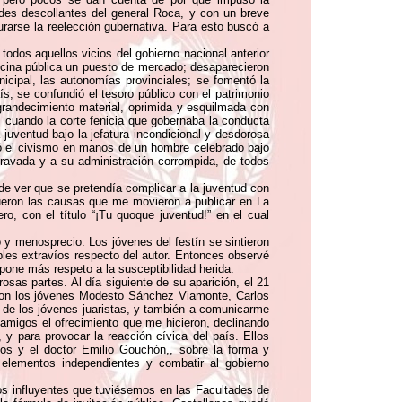
ades descollantes del general Roca, y con un breve
rarse la reelección gubernativa. Para esto buscó a
odos aquellos vicios del gobierno nacional anterior
ficina pública un puesto de mercado; desaparecieron
nicipal, las autonomías provinciales; se fomentó la
s; se confundió el tesoro público con el patrimonio
grandecimiento material, oprimida y esquilmada con
, cuando la corte fenicia que gobernaba la conducta
 juventud bajo la jefatura incondicional y desdorosa
có el civismo en manos de un hombre celebrado bajo
depravada y a su administración corrompida, de todos
 de ver que se pretendía complicar a la juventud con
fueron las causas que me movieron a publicar en La
ro, con el título “¡Tu quoque juventud!” en el cual
o y menosprecio. Los jóvenes del festín se sintieron
ables extravíos respecto del autor. Entonces observé
pone más respeto a la susceptibilidad herida.
rosas partes. Al día siguiente de su aparición, el 21
aron los jóvenes Modesto Sánchez Viamonte, Carlos
al de los jóvenes juaristas, y también a comunicarme
amigos el ofrecimiento que me hicieron, declinando
 y para provocar la reacción cívica del país. Ellos
os y el doctor Emilio Gouchón,, sobre la forma y
elementos independientes y combatir al gobierno
gos influyentes que tuviésemos en las Facultades de