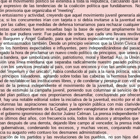
ue el movimiento político se extendía a toda la República, calculando que
y expresivo de las tendencias de la coalición política que fundábamos.
n provisoria que organizaba el “meeting”.
 entusiasmo y actividad, creyendo que aquel movimiento juvenil generaría alg
a; si los concurrentes irían con tarjeta o si debía invitarse a la juventud en
a por las calles; que medidas de defensa tomaríamos para rechazar cualquier
stas cuestiones fueron resueltas bajo la base de ejercitar ampliamente l
e lo que pudiera venir. Fue palabra de orden, que cada uno llevara revólv
Ibarguren y Ángel Gallardo, para que invitara especialmente a presenciar
s y entusiasmados también. Desde un principio veíamos que la Unión Cívica d
dos los hombres expectables e influyentes, pero independizándose del pasado
egado la hora de proclamar un nuevo credo político de principios, que unier
a bandera, que simbolizara unión, patriotismo, moral y libertad. Así, la Uni
sión una línea meridiana que separaba radicalmente nuestro pasado polític
ra, con los servicios prestado al país, con sus enconos y con las ambiciones
del “imperium y del unicato”, había conducido al país a la ruina política, so
rincipios salvadores, agitando sobre todas las cabezas la hermosa bandera
de restablecer las instituciones libres, y de condenar y perseguir con viril
bió de la prensa independiente el movimiento de la juventud, desde sus p
ras de estímulo la campaña juvenil, poniendo sus columnas al servicio de
el plan político que nos proponíamos desarrollar, concluyendo por ofrece
 hay una notable editorial sobre la iniciativa de la juventud, escrito por el
columnas las aspiraciones nacionales y la opinión pública con más clarivid
os diarios independientes de la Capital, pueden vanagloriarse de esta campa
 el gobierno ignominioso del doctor Juárez Celman. La prensa independiente ha 
 los últimos diez años, con frecuencia sola, todos los abusos y atropellos que
an después de una derrota, dejando libre campo al vencedor, la prensa indep
s gubernativas, condenando los excesos, y muchas veces, conjurando male
cia su augusto veto contuvo los desmanes administrativos.
zación de los partidos y las revoluciones de los pueblos, no son hijos del a