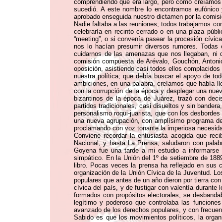
comprendiendo que era largo, pero como creíamos q
sucedió. A este nombre lo encontramos eufónico 
aprobado enseguida nuestro dictamen por la comisió
Nadie faltaba a las reuniones; todos trabajamos con
celebraría en recinto cerrado o en una plaza públic
“meeting”, o si convenía pasear la procesión cívic
nos lo hacían presumir diversos rumores. Todas e
cuidarnos de las amenazas que nos llegaban, ni d
comisión compuesta de Arévalo, Gouchón, Antonio 
oposición, asistiendo casi todos ellos complacido
nuestra política; que debía buscar el apoyo de to
ambiciones, en una palabra, creíamos que había ll
con la corrupción de la época y desplegar una nuev
bizantinos de la época de Juárez, trazó con deci
partidos tradicionales, casi disueltos y sin bande
personalismo roqui-juarista, que con los desbordes 
una nueva agrupación, con amplísimo programa de p
proclamando con voz tonante la imperiosa necesidad 
Conviene recordar la entusiasta acogida que reci
Nacional, y hasta La Prensa, saludaron con palab
Goyena fue una tarde a mi estudio a informarse d
simpático. En la Unión del 1º de setiembre de 1889,
libro. Pocas veces la prensa ha reflejado en sus 
organización de la Unión Cívica de la Juventud. L
populares que antes de un año dieron por tierra con
cívica del país, y de fustigar con valentía durante
formados con propósitos electorales, se desbandab
legítimo y poderoso que controlaba las funcione
avanzado de los derechos populares, y con frecuen
Sabido es que los movimientos políticos, la organi