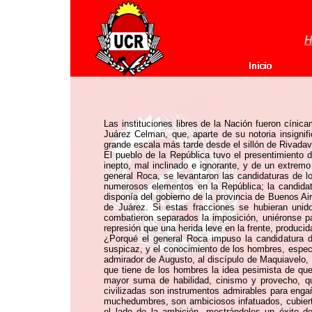
H
Las instituciones libres de la Nación fueron cínic
Juárez Celman, que, aparte de su notoria insigni
grande escala más tarde desde el sillón de Rivadav
El pueblo de la República tuvo el presentimiento
inepto, mal inclinado e ignorante, y de un extremo 
general Roca, se levantaron las candidaturas de l
numerosos elementos en la República; la candidatu
disponía del gobierno de la provincia de Buenos Ai
de Juárez. Si estas fracciones se hubieran unid
combatieron separados la imposición, uniéronse p
represión que una herida leve en la frente, produci
¿Porqué el general Roca impuso la candidatura d
suspicaz, y el conocimiento de los hombres, espec
admirador de Augusto, al discípulo de Maquiavelo, 
que tiene de los hombres la idea pesimista de qu
mayor suma de habilidad, cinismo y provecho, qu
civilizadas son instrumentos admirables para engañ
muchedumbres, son ambiciosos infatuados, cubiertos
el lado de la ambición, mostrándoles un éxito d