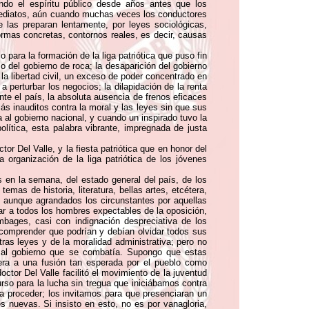
do el espíritu público desde años antes que los
 mediatos, aún cuando muchas veces los conductores
 las preparan lentamente, por leyes sociológicas,
ormas concretas, contornos reales, es decir, causas
o para la formación de la liga patriótica que puso fin
mo del gobierno de roca; la desaparición del gobierno
 la libertad civil, un exceso de poder concentrado en
 perturbar los negocios; la dilapidación de la renta
nte el país, la absoluta ausencia de frenos eficaces
ás inauditos contra la moral y las leyes sin que sus
al gobierno nacional, y cuando un inspirado tuvo la
olítica, esta palabra vibrante, impregnada de justa
or Del Valle, y la fiesta patriótica que en honor del
a organización de la liga patriótica de los jóvenes
s en la semana, del estado general del país, de los
mas de historia, literatura, bellas artes, etcétera,
, aunque agrandados los circunstantes por aquellas
mar a todos los hombres expectables de la oposición,
mbages, casi con indignación despreciativa de los
a comprender que podrían y debían olvidar todos sus
ras leyes y de la moralidad administrativa; pero no
s al gobierno que se combatía. Supongo que estas
jera a una fusión tan esperada por el pueblo como
ctor Del Valle facilitó el movimiento de la juventud
rso para la lucha sin tregua que iniciábamos contra
a proceder; los invitamos para que presenciaran un
s nuevas. Si insisto en esto, no es por vanagloria,