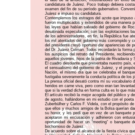
candidatura de Juárez. Poco trabajo debiera costa
examen del fin de su período gubernativo. Convení
Juárez e impuso su candidatura.
Contemplemos los estragos del azote que impuso a 
fueron multiplicados y extendidos de una manera p
las leyes que habían salvado del gobierno de Roca
desatinada especulación; con las explotaciones ban
de los administradores, en fin, la República fue 
los mil atentados del gobierno más corrompido y co
del presidente creyó oportuno dar apariencias de p
del Dr. Juárez Celman. Todos recordarán la forma 
los auspicios del retrato del Presidente, recibiend
aquellos jóvenes, hijos de la patria de Rivadavia y 
El cuadro desolante que presentaba nuestro país, e
el sensualismo del gobierno de Juárez, y el propó
Nación, el mismo día que se celebraba el banquete 
fustigaba severamente la conducta política de los j
La prensa oficial desató contra mí su vocabulario 
heridos en carne viva, pero como eran tan levantad
que si la verdad dicha en forma culta es lo que má
El artículo recibió la mejor acogida del público y 
de agosto, hallándome en mi estudio con el poeta
Zuberbülher y Carlos F. Videla, con el propósito d
que ellos y muchos amigos de la Bolsa querían dar
su honor, y les pedí que en vez de un banquete por
aceptaron mi excusación y adhirieron con entusi
oportunidad de hacer un “meeting” o banquete d
bochornoso de Juárez.
De acuerdo sobre el alcance de la fiesta cívica q