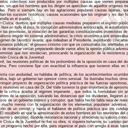
tos colectivos son producidos por múltiples causas que vienen preparan
es, sin que los hombres que los dirigen se aperciban de aquellos orígenes
as. Pero si siempre hay en las agitaciones populares causas lejanas, que
tan los sucesos históricos; causas ocasionales que los originan y les dan f
rolla en el pueblo.
ión Cívica, diremos que múltiples causas mediatas prepararon el espíritu públic
libre en todo el país; la corrupción administrativa entronizada, el autoritaris
 las provincias; la violación de las garantías constitucionales protectoras de
alismo erigido en sistema administrativo; la crisis económica que empezaba a
régimen de favoritos avaros, que rodeaban al Presidente, explotando cínicame
uncionarios públicos; el grosero cinismo con que se consumaba los atentados m
 de malestar venían preparando desde varios años la opinión pública adversa 
nominias que nos envilecían, provocando la organización de la resistencia p
Unión Cívica de la Juventud.
nil, las reuniones políticas de los prohombres de la oposición en casa del doct
ma. Pero conviene fijar con exactitud la influencia que tuvieron ellas en l
istía con asiduidad, se hablaba de política; de los acontecimientos ocurrido
ica, bajo un gobierno tan opresor como sensual. Se ilustraba muchos otros te
ningún proyecto de organización política práctica de las fuerzas opositoras
as reuniones en casa del Dr. Del Valle tuvieron la gran importancia de aproxi
e la crítica acerba al régimen imperante , que todos la formulaban sin a
ntes de la oposición, salvando las distancias que los dividieran, llegaron 
sos de un gobierno tiránico y corruptor, que había hecho tabla rasa de nuest
 ni mucho menos con la organización de los elementos populares adverso
ación de un comité, y hasta el hablarse de política práctica que los condu
El resultado es que la aproximación de estos hombres en las reuniones del do
siasmo y decisión, dándole resonancia nacional y ofreciendo su valioso concu
ón Cívica de la Juventud no fue su obra; ni siquiera tomamos su consejo par
 un programa hecho por ella, para organizar el país con arreglo a esas base