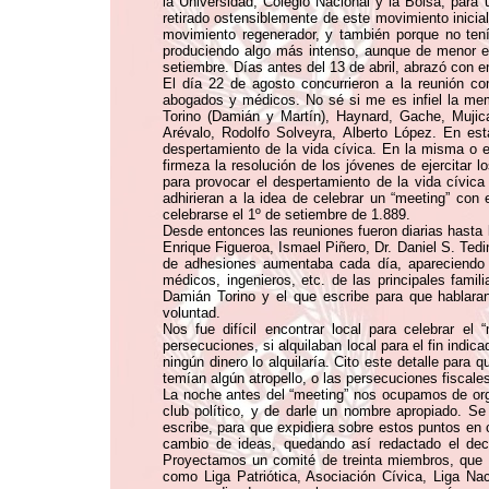
la Universidad, Colegio Nacional y la Bolsa, para 
retirado ostensiblemente de este movimiento inicia
movimiento regenerador, y también porque no tení
produciendo algo más intenso, aunque de menor ex
setiembre. Días antes del 13 de abril, abrazó con e
El día 22 de agosto concurrieron a la reunión co
abogados y médicos. No sé si me es infiel la me
Torino (Damián y Martín), Haynard, Gache, Mujica
Arévalo, Rodolfo Solveyra, Alberto López. En est
despertamiento de la vida cívica. En la misma o e
firmeza la resolución de los jóvenes de ejercitar 
para provocar el despertamiento de la vida cívica
adhirieran a la idea de celebrar un “meeting” con
celebrarse el 1º de setiembre de 1.889.
Desde entonces las reuniones fueron diarias hasta 
Enrique Figueroa, Ismael Piñero, Dr. Daniel S. Tedi
de adhesiones aumentaba cada día, apareciendo l
médicos, ingenieros, etc. de las principales fami
Damián Torino y el que escribe para que hablara
voluntad.
Nos fue difícil encontrar local para celebrar e
persecuciones, si alquilaban local para el fin indi
ningún dinero lo alquilaría. Cito este detalle para
temían algún atropello, o las persecuciones fiscales
La noche antes del “meeting” nos ocupamos de orga
club político, y de darle un nombre apropiado. 
escribe, para que expidiera sobre estos puntos e
cambio de ideas, quedando así redactado el decá
Proyectamos un comité de treinta miembros, que 
como Liga Patriótica, Asociación Cívica, Liga Na