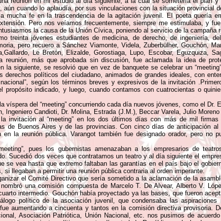
una reunión en mi estudio al día siguiente, a la cual se sometería el plan y
l, aún cuando lo aplaudía, por sus vinculaciones con la situación provincial
a mucha fe en la trascendencia de la agitación juvenil. El poeta quería em
tensión. Pero nos veíamos frecuentemente, siempre me estimulaba, y fue d
ntusiasmos la causa de la Unión Cívica, poniendo al servicio de la campaña re
mo treinta jóvenes estudiantes de medicina, de derecho, de ingeniería, de
moria, pero recuero a Sánchez Viamonte, Videla, Zuberbülher, Gouchón, Ma
,Gallardo, Le Bretón, Elizalde, Gorostiaga, Lupo, Escobar, Eguzquiza, Sag
a reunión, más que aprobada sin discusión, fue aclamada la idea de prote
n la siguiente, se resolvió que en vez de banquete se celebrar un “meeting”
los derechos políticos del ciudadano, animados de grandes ideales, con ente
 nacional”, según los términos breves y expresivos de la invitación .Prime
 el propósito indicado, y luego, cuando contamos con cuatrocientas o quini
la víspera del “meeting” concurriendo cada día nuevos jóvenes, como el Dr. E
n, Ingeniero Candioti, Dr. Molina, Estrada (J.M.), Beccar Varela, Julio More
a invitación al “meeting” en los dos últimos días con más de mil firmas 
lias de Buenos Aires y de las provincias. Con cinco días de anticipación 
n en la reunión pública. Varangot también fue designado orador, pero no 
l “meeting”, pues los gubernistas amenazaban a los empresarios de teatro
cado. Sucedió dos veces que contratamos un teatro y al día siguiente el empre
 que se vea hasta que extremo faltaban las garantías en el país bajo el gobier
, si llegaban a permitir una reunión pública contraria al orden imperante.
nizar el Comité Directivo que sería sometido a la aclamación de la asamble
Se nombró una comisión compuesta de Marcelo T. De Alvear, Alberto V. Ló
n cuarto intermedio. Gouchón había proyectado ya las bases, que fueron ace
logo político de la asociación juvenil, que condensaba las aspiraciones 
fue aumentando a cincuenta y tantos en la comisión directiva provisoria.
cional, Asociación Patriótica, Unión Nacional, etc. nos pusimos de acuerdo