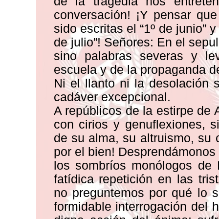
de la tragedia nos entreten
conversación! ¡Y pensar que
sido escritas el “1º de junio”
de julio”! Señores: En el sep
sino palabras severas y le
escuela y de la propaganda de
Ni el llanto ni la desolación
cadáver excepcional.
A repúblicos de la estirpe de 
con cirios y genuflexiones, s
de su alma, su altruismo, su c
por el bien! Desprendámonos
los sombríos monólogos de 
fatídica repetición en las tri
no preguntemos por qué lo s
formidable interrogación del