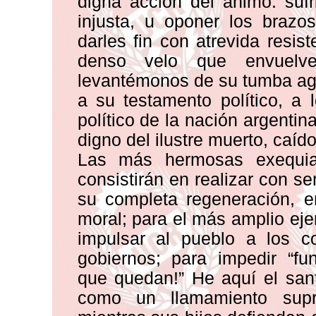
digna acción del ánimo: sufri
injusta, u oponer los brazo
darles fin con atrevida resi
denso velo que envuelve
levantémonos de su tumba agus
a su testamento político, a l
político de la nación argentin
digno del ilustre muerto, caí
Las más hermosas exequia
consistirán en realizar con se
su completa regeneración, en 
moral; para el más amplio ejer
impulsar al pueblo a los c
gobiernos; para impedir “fun
que quedan!” He aquí el san
como un llamamiento supre