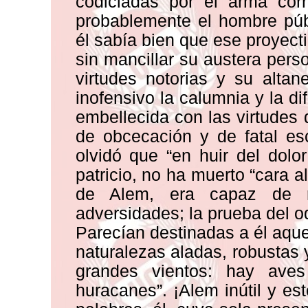
codiciadas por el arma corr
probablemente el hombre púb
él sabía bien que ese proyecti
sin mancillar su austera pers
virtudes notorias y su alta
inofensivo la calumnia y la d
embellecida con las virtudes
de obcecación y de fatal es
olvidó que “en huir del dolor
patricio, no ha muerto “cara al
de Alem, era capaz de re
adversidades; la prueba del od
Parecían destinadas a él aque
naturalezas aladas, robustas 
grandes vientos: hay ave
huracanes”. ¡Alem inútil y es