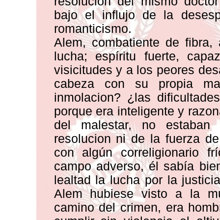
resolución del mismo doctor
bajo el influjo de la deses
romanticismo.
Alem, combatiente de fibra,
lucha; espíritu fuerte, ca
visicitudes y a los peores de
cabeza con su propia ma
inmolacion? ¿las dificultad
porque era inteligente y raz
del malestar, no estaban
resolucion ni de la fuerza d
con algún correligionario fr
campo adverso, él sabía bie
lealtad la lucha por la justi
Alem hubiese visto a la mul
camino del crimen, era homb