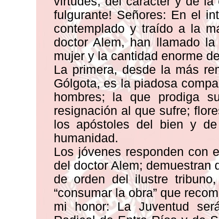
virtudes, del carácter y de l
fulgurante! Señores: En el in
contemplado y traído a la m
doctor Alem, han llamado la
mujer y la cantidad enorme de
La primera, desde la más re
Gólgota, es la piadosa compañ
hombres; la que prodiga su 
resignación al que sufre; flor
los apóstoles del bien y de
humanidad.
Los jóvenes responden con e
del doctor Alem; demuestran 
de orden del ilustre tribun
“consumar la obra” que recom
mi honor: La Juventud será