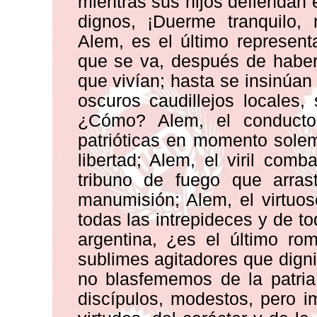
mientras sus hijos defiendan e
dignos, ¡Duerme tranquilo,
Alem, es el último represen
que se va, después de haber
que vivían; hasta se insinúa
oscuros caudillejos locales,
¿Cómo? Alem, el conductor
patrióticas en momento solem
libertad; Alem, el viril comba
tribuno de fuego que arra
manumisión; Alem, el virtuo
todas las intrepideces y de to
argentina, ¿es el último ro
sublimes agitadores que dign
no blasfememos de la patria
discípulos, modestos, pero i