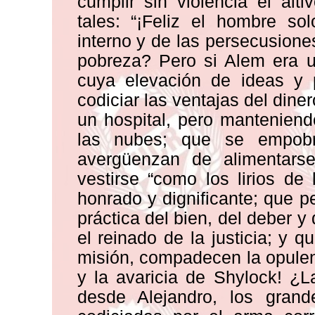
cumplir sin violencia el al
tales: “¡Feliz el hombre so
interno y de las persecusione
pobreza? Pero si Alem era 
cuya elevación de ideas y 
codiciar las ventajas del dine
un hospital, pero mantenien
las nubes; que se empob
avergüenzan de alimentars
vestirse “como los lirios de
honrado y dignificante; que p
práctica del bien, del deber y 
el reinado de la justicia; y 
misión, compadecen la opulen
y la avaricia de Shylock! ¿
desde Alejandro, los gran