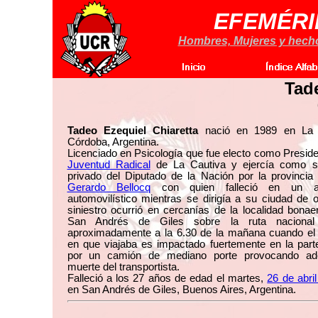
EFEMÉRI
Hombres, Mujeres y hechos
Tad
Tadeo Ezequiel Chiaretta
nació en 1989 en La 
Córdoba, Argentina.
Licenciado en Psicología que fue electo como Preside
Juventud Radical
de La Cautiva y ejercía como se
privado del Diputado de la Nación por la provincia
Gerardo Bellocq
con quien falleció en un ac
automovilístico mientras se dirigía a su ciudad de o
siniestro ocurrió en cercanías de la localidad bona
San Andrés de Giles sobre la ruta nacional
aproximadamente a la 6.30 de la mañana cuando el 
en que viajaba es impactado fuertemente en la part
por un camión de mediano porte provocando a
muerte del transportista.
Falleció a los 27 años de edad el martes,
26 de abri
en San Andrés de Giles, Buenos Aires, Argentina.