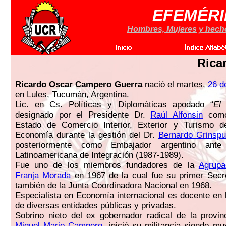
EFEMÉRI
Hombres, Mujeres y hechos
Rica
Ricardo Oscar Campero Guerra
nació el martes,
26 d
en Lules, Tucumán, Argentina.
Lic. en Cs. Políticas y Diplomáticas apodado “
El
designado por el Presidente Dr.
Raúl Alfonsin
como
Estado de Comercio Interior, Exterior y Turismo de
Economía durante la gestión del Dr.
Bernardo Grinsp
posteriormente como Embajador argentino ante
Latinoamericana de Integración (1987-1989).
Fue uno de los miembros fundadores de la
Agrupa
Franja Morada
en 1967 de la cual fue su primer Secr
también de la Junta Coordinadora Nacional en 1968.
Especialista en Economía internacional es docente en
de diversas entidades públicas y privadas.
Sobrino nieto del ex gobernador radical de la provi
Miguel Mario Campero
, inició su militancia siendo mu