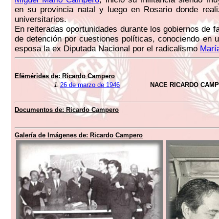
en su provincia natal y luego en Rosario donde real
universitarios.
En reiteradas oportunidades durante los gobiernos de f
de detención por cuestiones políticas, conociendo en u
esposa la ex Diputada Nacional por el radicalismo
María
Efémérides de:
Ricardo Campero
1.
26 de marzo de 1946
NACE RICARDO CAM
Documentos de:
Ricardo Campero
Galería de Imágenes de:
Ricardo Campero