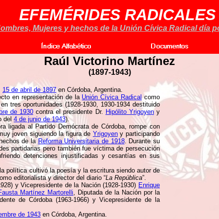
EFEMÉRIDES RADICALES
ombres, Mujeres y hechos de la Unión Cívica Radical día po
Raúl Victorino Martínez
(1897-1943)
,
15 de abril de 1897
en Córdoba, Argentina.
ecto en representación de la
Unión Cívica Radical
como
 en tres oportunidades (1928-1930, 1930-1934 destituido
bre de 1930
contra el presidente Dr.
Hipólito Yrigoyen
y
o del
4 de junio de 1943
).
dora ligada al Partido Demócrata de Córdoba, rompe con
muy joven siguiendo la figura de
Yrigoyen
y participando
 hechos de la
Reforma Universitaria de 1918
. Durante su
ades partidarias pero también fue víctima de persecución
sufriendo detenciones injustificadas y cesantías en sus
política cultivó la poesía y la escritura siendo autor de
mo editorialista y director del diario “
La República
”.
928) y Vicepresidente de la Nación (1928-1930)
Enrique
Fausta Martínez Martorelli
, Diputada de la Nación por la
ndente de Córdoba (1963-1966) y Vicepresidente de la
iembre de 1943
en Córdoba, Argentina.