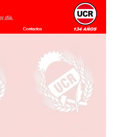
r día.