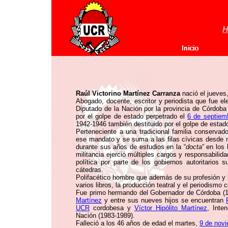
H
Raúl Victorino Martínez Carranza
nació el jueves
Abogado, docente, escritor y periodista que fue el
Diputado de la Nación por la provincia de Córdoba
por el golpe de estado perpetrado el
6 de septiem
1942-1946 también destituido por el golpe de estad
Perteneciente a una tradicional familia conserva
ese mandato y se suma a las filas cívicas desde 
durante sus años de estudios en la “
docta
” en los
militancia ejerció múltiples cargos y responsabilid
política por parte de los gobiernos autoritarios 
cátedras.
Polifacético hombre que además de su profesión y la 
varios libros, la producción teatral y el periodismo co
Fue primo hermando del Gobernador de Córdoba (1
Martínez
y entre sus nueves hijos se encuentran
UCR
cordobesa y
Víctor Hipólito Martínez
, Inte
Nación (1983-1989).
Falleció a los 46 años de edad el martes,
9 de nov