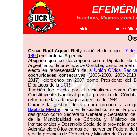
EFEMÉRI
Hombres, Mujeres y hechos
Os
Oscar Raúl Aguad Beily
nació el domingo,
7 de 
1950
en Córdoba, Argentina.
Abogado que se desempeñó como Diputado de l
Argentina por la provincia de Córdoba, cargo para el q
electo en representación de la
Unión Cívica Radica
oportunidades consecutivas (2005-2009, 2009-201
2017), ejerciendo en 2007 como Presidente del B
Diputados de la
UCR
.
También fue electo por el radicalismo como Conv
Constituyente Nacional por la provincia de Córdob
reforma de la carta magna argentina de 1994.
Durante la gestión de su correligionario y ami
Bautista Mestre
, tanto en la ciudad como en la provi
designado como Secretario General y Secretario de
de la Municipalidad de Córdoba y Ministro de
Institucionales y Desarrollo Social de la provincia medi
Además ejerció los cargos de Interventor Federal de 
y de la provincia de Corrientes y Ministro de Comunic