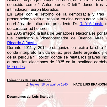
conocido como “ Automotores Orletti” donde tras 
intimidación fueron liberados.
En 1984 con el retorno de la democracia y tras 
proscripción volvió a trabajar en cine como actor a la 
en el área de cultura del presidente Dr.
Raúl Alfonsín
c
de caracter ad honoren.
En 2005 integró la lista de Senadores Nacionales por l
fue candidato a Vicegobernador de Buenos Aires
Ricardo Alfonsín
.
Durante 2011 y 2012 protagonizó en teatro la obra “D
donde interpretó la vida del ex presidente argentino y 
de la película “Hipólito” donde se relata los graves in
durante las elecciones de 1935 en la localidad cordo
Mercedes
.
Efémérides de:
Luis Brandoni
1.
Jueves, 18 de abril de 1940
NACE LUIS BRANDON
Documentos de:
Luis Brandoni