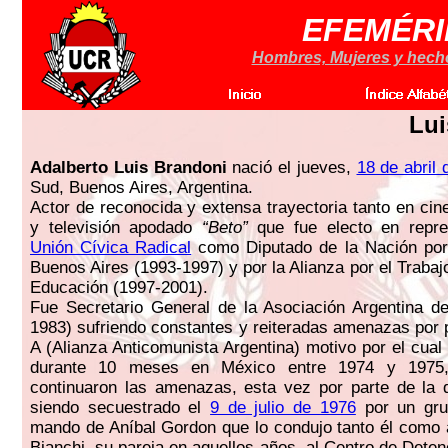
EFEMÉRI
Hombres, Mujeres y hechos
Lui
Adalberto Luis Brandoni
nació el jueves,
18 de abril
Sud, Buenos Aires, Argentina.
Actor de reconocida y extensa trayectoria tanto en cin
y televisión apodado
“Beto”
que fue electo en repre
Unión Cívica Radical
como Diputado de la Nación por 
Buenos Aires (1993-1997) y por la Alianza por el Trabajo,
Educación (1997-2001).
Fue Secretario General de la Asociación Argentina d
1983) sufriendo constantes y reiteradas amenazas por p
A (Alianza Anticomunista Argentina) motivo por el cual 
durante 10 meses en México entre 1974 y 1975
continuaron las amenazas, esta vez por parte de la di
siendo secuestrado el
9 de julio de 1976
por un gru
mando de Aníbal Gordon que lo condujo tanto él como a
Bianchi, su pareja en aquellos años, al Centro de Dete