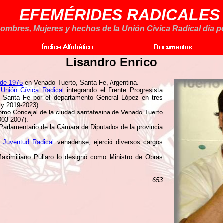
EFEMÉRIDES RADICALES
ombres, Mujeres y hechos de la Unión Cívica Radical día po
Lisandro Enrico
 de 1975
en Venado Tuerto, Santa Fe, Argentina.
a
Unión Cívica Radical
integrando el Frente Progresista
e Santa Fe por el departamento General López en tres
 y 2019-2023).
omo Concejal de la ciudad santafesina de Venado Tuerto
003-2007).
arlamentario de la Cámara de Diputados de la provincia
a
Juventud Radical
venadense, ejerció diversos cargos
aximiliano Pullaro lo designó como Ministro de Obras
653