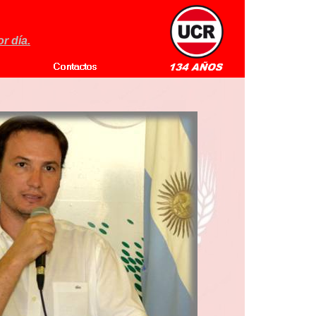
r día.