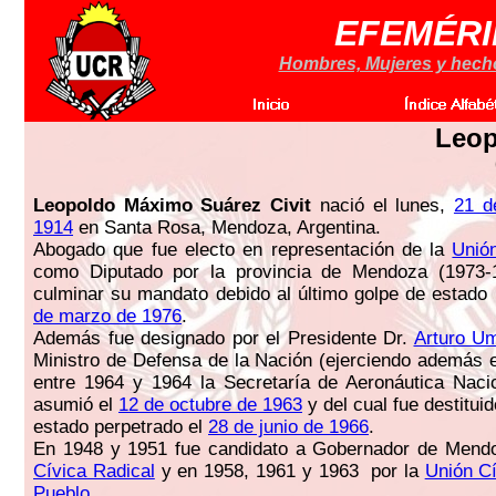
EFEMÉRI
Hombres, Mujeres y hechos
Leop
Leopoldo Máximo Suárez Civit
nació el lunes,
21 d
1914
en Santa Rosa, Mendoza, Argentina.
Abogado que fue electo en representación de la
Unió
como Diputado por la provincia de Mendoza (1973-1
culminar su mandato debido al último golpe de estado
de marzo de 1976
.
Además fue designado por el Presidente Dr.
Arturo Umb
Ministro de Defensa de la Nación (ejerciendo además e
entre 1964 y 1964 la Secretaría de Aeronáutica Naci
asumió el
12 de octubre de 1963
y del cual fue destituid
estado perpetrado el
28 de junio de 1966
.
En 1948 y 1951 fue candidato a Gobernador de Mend
Cívica Radical
y en 1958, 1961 y 1963 por la
Unión Cí
Pueblo
.