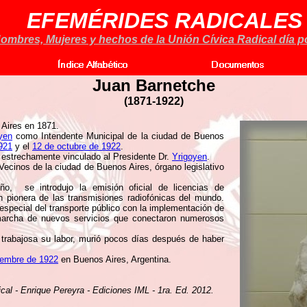
EFEMÉRIDES RADICALES
ombres, Mujeres y hechos de la Unión Cívica Radical día po
Juan Barnetche
(1871-1922)
Aires en 1871.
oyen
como Intendente Municipal de la ciudad de Buenos
921
y el
12 de octubre de 1922
.
o estrechamente vinculado al Presidente Dr.
Yrigoyen
.
ecinos de la ciudad de Buenos Aires, órgano legislativo
eño, se introdujo la emisión oficial de licencias de
n pionera de las transmisiones radiofónicas del mundo.
pecial del transporte público con la implementación de
 marcha de nuevos servicios que conectaron numerosos
trabajosa su labor, murió pocos días después de haber
iembre de 1922
en Buenos Aires, Argentina.
ical - Enrique Pereyra - Ediciones IML - 1ra. Ed. 2012.