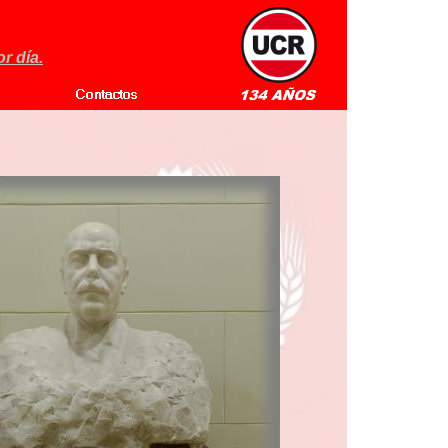
r día.