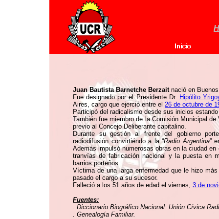
H
Juan Bautista Barnetche Berzait
nació en Buenos 
Fue designado por el Presidente Dr.
Hipólito Yrig
Aires, cargo que ejerció entre el
26 de octubre de 1
Participó del radicalismo desde sus inicios estand
También fue miembro de la Comisión Municipal de V
previo al Concejo Deliberante capitalino.
Durante su gestión al frente del gobierno port
radiodifusión convirtiéndo a la “
Radio Argentina
” e
Además impulsó numerosas obras en la ciudad en es
tranvías de fabricación nacional y la puesta en
barrios porteños.
Víctima de una larga enfermedad que le hizo más 
pasado el cargo a su sucesor.
Falleció a los 51 años de edad el viernes,
3 de nov
Fuentes:
. Diccionario Biográfico Nacional: Unión Cívica Rad
. Genealogía Familiar.