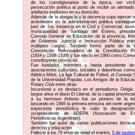
de los correligionarios de la época, ser víc
persecución política al punto de recibir un atentad
artefacto explosivo en su domicilio.
Además de la abogacía y la docencia supo ejercer m
actividades en la administración pública santiagu
juez de 1ra. instancia en lo Civil y Comercial, ases
municipalidad de Santiago del Estero, preside
Consejo General de Educación de la provincia, Min
de Gobierno, Justicia e Instrucción Pública entr
múltiples cargos. También formó parte de la
Convención Reformadora de la Constitución Pro
(1924 y 1938-1939) y fue electo en 1960 como Conv
constituyente provincial.
Fue fundador, miembro y hasta presidente de
asociaciones culturales, sociales y deportivas como
Atlético Mitre, La liga Cultural de Fútbol, el Consejo 
de la Universidad Popular, Los Amigos de la Educac
Rotary Club entre otras.
Incursionó y se destacó en el periodismo. Dirigió
largos años el diario El Liberal, de la capital provincial
a su hermano Antonio fue un pionero de la tele
lanzando en 1965 la primera emisora del norte argen
trayectoria periodística le valió la designaci
vicepresidente de ADEPA (Asociación de Ent
Periodísticas Argentinas).
También fue autor de varias publicaciones técnica
derecho y educación
Falleció a los 79 años de edad el martes,
5 de septi