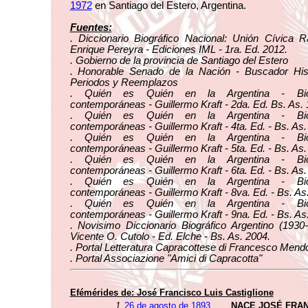
1972
en Santiago del Estero, Argentina.
Fuentes:
. Diccionario Biográfico Nacional: Unión Cívica R
Enrique Pereyra - Ediciones IML - 1ra. Ed. 2012.
. Gobierno de la provincia de Santiago del Estero
. Honorable Senado de la Nación - Buscador Hist
Periodos y Reemplazos
. Quién es Quién en la Argentina - Biog
contemporáneas - Guillermo Kraft - 2da. Ed. Bs. As. 
. Quién es Quién en la Argentina - Biog
contemporáneas - Guillermo Kraft - 4ta. Ed. - Bs. As.
. Quién es Quién en la Argentina - Biog
contemporáneas - Guillermo Kraft - 5ta. Ed. - Bs. As.
. Quién es Quién en la Argentina - Biog
contemporáneas - Guillermo Kraft - 6ta. Ed. - Bs. As.
. Quién es Quién en la Argentina - Biog
contemporáneas - Guillermo Kraft - 8va. Ed. - Bs. As
. Quién es Quién en la Argentina - Biog
contemporáneas - Guillermo Kraft - 9na. Ed. - Bs. As
. Novisimo Diccionario Biográfico Argentino (1930
Vicente O. Cutolo - Ed. Elche - Bs. As. 2004.
. Portal Letteratura Capracottese di Francesco Mend
. Portal Associazione "Amici di Capracotta"
Efémérides de: José Francisco Luis Castiglione
1.
26 de agosto de 1893
NACE JOSÉ FRAN