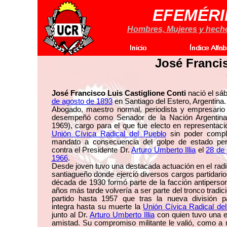
EFEMÉRI
Hombres, Mujeres y hechos
José Franci
José Francisco Luis Castiglione Conti
nació el sá
de agosto de 1893
en Santiago del Estero, Argentina.
Abogado, maestro normal, periodista y empresario
desempeñó como Senador de la Nación Argentina
1969), cargo para el que fue electo en representaci
Unión Cívica Radical del Pueblo
sin poder compl
mandato a consecuencia del golpe de estado per
contra el Presidente Dr.
Arturo Umberto Illia
el
28 de 
1966
.
Desde joven tuvo una destacada actuación en el rad
santiagueño donde ejerció diversos cargos partidario
década de 1930 formó parte de la facción antiperson
años más tarde volvería a ser parte del tronco tradici
partido hasta 1957 que tras la nueva división par
integra hasta su muerte la
Unión Cívica Radical de
junto al Dr.
Arturo Umberto Illia
con quien tuvo una e
amistad. Su compromiso militante le valió, como a