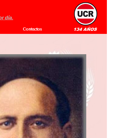
r día.