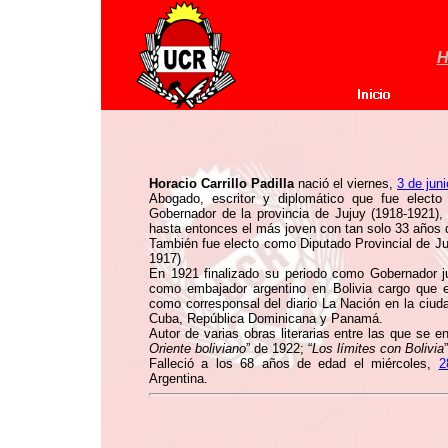
H
Horacio Carrillo Padilla
nació el viernes,
3 de jun
Abogado, escritor y diplomático que fue elect
Gobernador de la provincia de Jujuy (1918-1921), 
hasta entonces el más joven con tan solo 33 años 
También fue electo como Diputado Provincial de J
1917)
En 1921 finalizado su periodo como Gobernador j
como embajador argentino en Bolivia cargo que 
como corresponsal del diario La Nación en la ciu
Cuba, República Dominicana y Panamá.
Autor de varias obras literarias entre las que se 
Oriente boliviano
” de 1922; “
Los límites con Bolivia
Falleció a los 68 años de edad el miércoles,
2
Argentina.