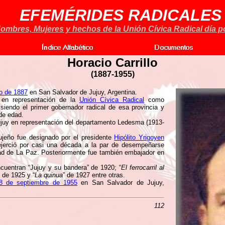
EFEMÉRIDES RADICALES
ombres, Mujeres y hechos de la Unión Cívica Radical día po
Horacio Carrillo
(
1887-1955)
io de 1887
en San Salvador de Jujuy, Argentina.
o en representación de la
Unión Cívica Radical
como
siendo el primer gobernador radical de esa provincia y
de edad.
ujuy en representación del departamento Ledesma (1913-
ujeño fue designado por el presidente
Hipólito Yrigoyen
ejerció por casi una década a la par de desempeñarse
dad de La Paz. Posteriormente fue también embajador en
encuentran “Jujuy y su bandera” de 1920; “
El ferrocarril al
” de 1925 y “
La quinua
” de 1927 entre otras.
8 de septiembre de 1955
en San Salvador de Jujuy,
112