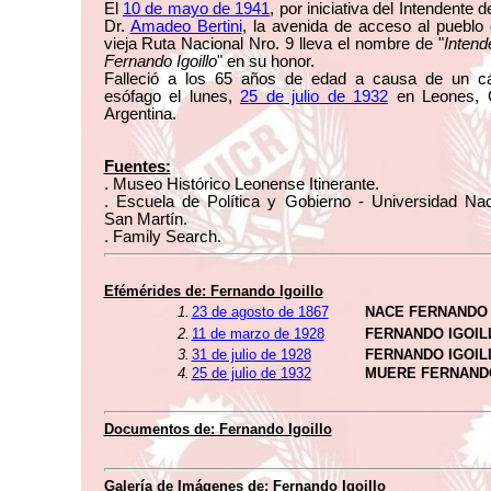
El
10 de mayo de 1941
, por iniciativa del Intendente 
Dr.
Amadeo Bertini
, la avenida de acceso al pueblo
vieja Ruta Nacional Nro. 9 lleva el nombre de "
Intend
Fernando Igoillo
" en su honor.
Falleció a los 65 años de edad a causa de un c
esófago el lunes,
25 de julio de 1932
en Leones, 
Argentina.
Fuentes:
. Museo Histórico Leonense Itinerante.
. Escuela de Política y Gobierno - Universidad Nac
San Martín.
. Family Search.
Efémérides de: Fernando Igoillo
1.
23 de agosto de 1867
NACE FERNANDO 
2.
11 de marzo de 1928
FERNANDO IGOIL
3.
31 de julio de 1928
FERNANDO IGOIL
4.
25 de julio de 1932
MUERE FERNANDO
Documentos de: Fernando Igoillo
Galería de Imágenes de: Fernando Igoillo