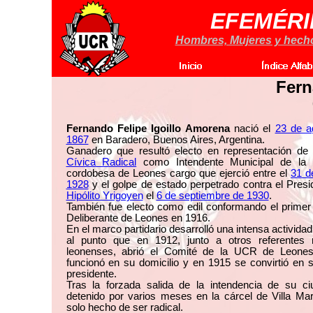
EFEMÉRI
Hombres, Mujeres y hechos
Fern
Fernando Felipe Igoillo Amorena
nació el
23 de a
1867
en Baradero, Buenos Aires, Argentina.
Ganadero que resultó electo en representación de
Cívica Radical
como Intendente Municipal de la l
cordobesa de Leones cargo que ejerció entre el
31 de
1928
y el golpe de estado perpetrado contra el Presi
Hipólito Yrigoyen
el
6 de septiembre de 1930
.
También fue electo como edil conformando el primer
Deliberante de Leones en 1916.
En el marco partidario desarrolló una intensa actividad 
al punto que en 1912, junto a otros referentes r
leonenses, abrió el Comité de la UCR de Leones
funcionó en su domicilio y en 1915 se convirtió en 
presidente.
Tras la forzada salida de la intendencia de su ci
detenido por varios meses en la cárcel de Villa Mar
solo hecho de ser radical.