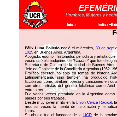
EFEMÉRI
Hombres, Mujeres y hechos
F
Félix Luna Polledo
nació el miércoles,
30 de septi
1925
en Buenos Aires, Argentina.
Abogado, escritor, historiador, periodista y artista qui
veces usó el seudónimo de “
Falucho
” que fue desig
Secretario de Cultura de la ciudad de Buenos Aires
Jefe de Gabinete de la Cancillería Argentina (1962-196
Prolífico escritor, no solo en temas de historia Ar
Latinoamericana, sino también ha producido hist
ficción así como también poesía y canciones en col
con otros artistas del género folclórico como Arie
entre otros.
Fue varias veces premiado en la Argentina como 
países por sus trabajos.
Desde muy joven militó en la
Unión Cívica Radical
, l
muchas veces la fuente de inspiración y temátic
libros.
Su abuelo fue el fundador de la
UCR
de la provinc