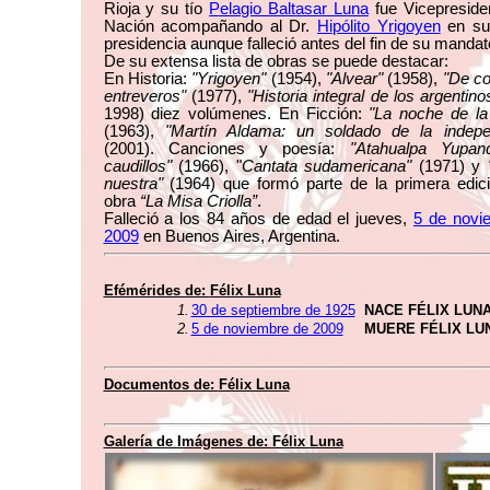
Rioja y su tío
Pelagio Baltasar Luna
fue Vicepreside
Nación acompañando al Dr.
Hipólito Yrigoyen
en su
presidencia aunque falleció antes del fin de su mandat
De su extensa lista de obras se puede destacar:
En Historia:
"Yrigoyen"
(1954),
"Alvear"
(1958),
"De co
entreveros"
(1977),
"Historia integral de los argentino
1998) diez volúmenes. En Ficción:
"La noche de la
(1963),
"Martín Aldama: un soldado de la indepe
(2001). Canciones y poesía:
"Atahualpa Yupan
caudillos"
(1966), "
Cantata sudamericana"
(1971) y
nuestra"
(1964) que formó parte de la primera edici
obra
“La Misa Criolla”
.
Falleció a los 84 años de edad el jueves,
5 de novi
2009
en Buenos Aires, Argentina.
Efémérides de:
Félix Luna
1.
30 de septiembre de 1925
NACE FÉLIX LUN
2.
5 de noviembre de 2009
MUERE FÉLIX LU
Documentos de:
Félix Luna
Galería de Imágenes de:
Félix Luna