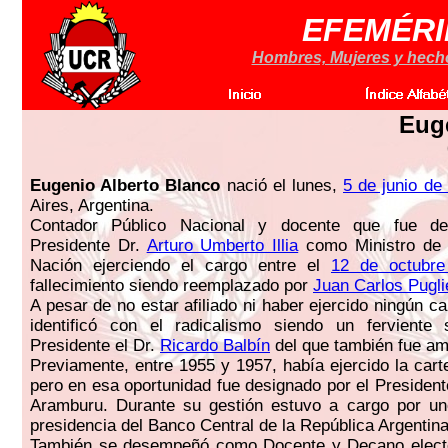
EFEMÉRI
Hombres, Mujeres y hechos
Eug
Eugenio Alberto Blanco
nació el lunes,
5 de junio de
Aires, Argentina.
Contador Público Nacional y docente que fue de
Presidente Dr.
Arturo Umberto Illia
como Ministro de 
Nación ejerciendo el cargo entre el
12 de octubr
fallecimiento siendo reemplazado por
Juan Carlos Pugl
A pesar de no estar afiliado ni haber ejercido ningún ca
identificó con el radicalismo siendo un ferviente
Presidente el Dr.
Ricardo Balbín
del que también fue am
Previamente, entre 1955 y 1957, había ejercido la car
pero en esa oportunidad fue designado por el President
Aramburu. Durante su gestión estuvo a cargo por u
presidencia del Banco Central de la República Argentina
También se desempeñó como Docente y Decano electo