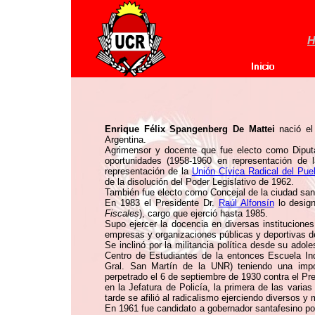
H
Enrique Félix Spangenberg De Mattei
nació el
Argentina.
Agrimensor y docente que fue electo como Diput
oportunidades (1958-1960 en representación de
representación de la
Unión Cívica Radical del Pue
de la disolución del Poder Legislativo de 1962.
También fue electo como Concejal de la ciudad san
En 1983 el Presidente Dr.
Raúl Alfonsín
lo desig
Fiscales
), cargo que ejerció hasta 1985.
Supo ejercer la docencia en diversas institucione
empresas y organizaciones públicas y deportivas d
Se inclinó por la militancia política desde su ado
Centro de Estudiantes de la entonces Escuela Indu
Gral. San Martín de la UNR) teniendo una impor
perpetrado el 6 de septiembre de 1930 contra el Pr
en la Jefatura de Policía, la primera de las varias
tarde se afilió al radicalismo ejerciendo diversos y 
En 1961 fue candidato a gobernador santafesino po