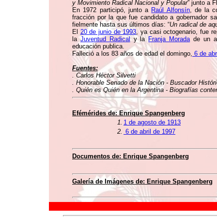
y Movimiento Radical Nacional y Popular
” junto a 
En 1972 participó, junto a
Raúl Alfonsín
, de la 
fracción por la que fue candidato a gobernador sa
fielmente hasta sus últimos días: “
Un radical de aq
El
20 de junio de 1993
, ya casi octogenario, fue re
la
Juventud Radical
y la
Franja Morada
de un ac
educación publica.
Falleció a los 83 años de edad el domingo,
6 de abr
Fuentes:
. Carlos Héctor Silvetti
. Honorable Senado de la Nación - Buscador Histór
. Quién es Quién en la Argentina - Biografías conte
Efémérides de: Enrique Spangenberg
1.
1 de agosto de 1913
2.
6 de abril de 1997
Documentos de: Enrique Spangenberg
Galería de Imágenes de: Enrique Spangenberg