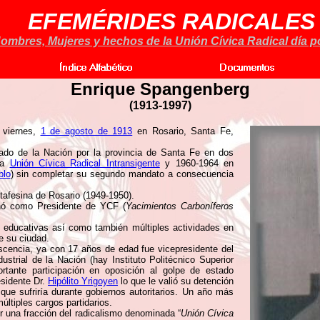
EFEMÉRIDES RADICALES
ombres, Mujeres y hechos de la Unión Cívica Radical día po
Enrique Spangenberg
(1913-1997)
 viernes,
1 de agosto de 1913
en Rosario, Santa Fe,
ado de la Nación por la provincia de Santa Fe en dos
 la
Unión Cívica Radical Intransigente
y 1960-1964 en
blo
) sin completar su segundo mandato a consecuencia
tafesina de Rosario (1949-1950).
nó como Presidente de YCF (
Yacimientos Carboníferos
s educativas así como también múltiples actividades en
e su ciudad.
lescencia, ya con 17 años de edad fue vicepresidente del
strial de la Nación (hay Instituto Politécnico Superior
tante participación en oposición al golpe de estado
esidente Dr.
Hipólito Yrigoyen
lo que le valió su detención
 que sufriría durante gobiernos autoritarios. Un año más
múltiples cargos partidarios.
r una fracción del radicalismo denominada “
Unión Cívica