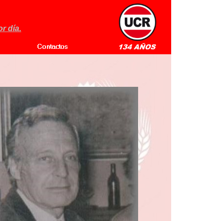
r día.