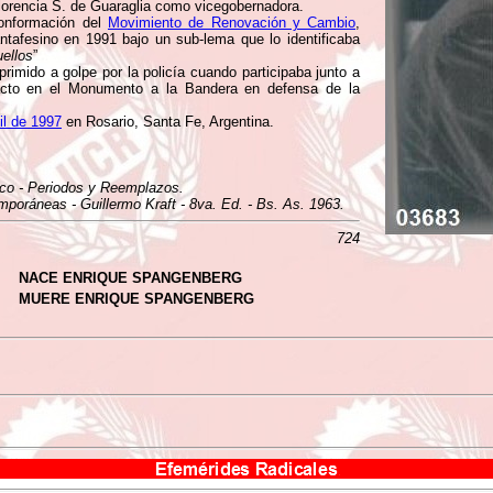
Florencia S. de Guaraglia como vicegobernadora.
conformación del
Movimiento de Renovación y Cambio
,
ntafesino en 1991 bajo un sub-lema que lo identificaba
uellos
”
primido a golpe por la policía cuando participaba junto a
to en el Monumento a la Bandera en defensa de la
il de 1997
en Rosario, Santa Fe, Argentina.
ico - Periodos y Reemplazos.
mporáneas - Guillermo Kraft - 8va. Ed. - Bs. As. 1963.
724
NACE ENRIQUE SPANGENBERG
MUERE ENRIQUE SPANGENBERG