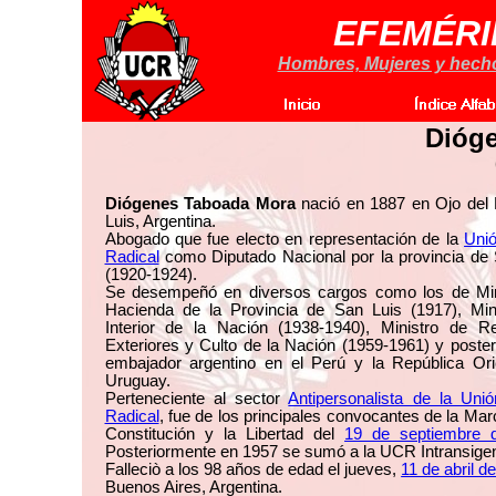
EFEMÉRI
Hombres, Mujeres y hechos
Dióg
Diógenes Taboada Mora
nació en 1887 en Ojo del
Luis, Argentina.
Abogado que fue electo en representación de la
Unió
Radical
como Diputado Nacional por la provincia de 
(1920-1924).
Se desempeñó en diversos cargos como los de Min
Hacienda de la Provincia de San Luis (1917), Mini
Interior de la Nación (1938-1940), Ministro de Re
Exteriores y Culto de la Nación (1959-1961) y poste
embajador argentino en el Perú y la República Orie
Uruguay.
Perteneciente al sector
Antipersonalista de la Uni
Radical
, fue de los principales convocantes de la Mar
Constitución y la Libertad del
19 de septiembre 
Posteriormente en 1957 se sumó a la UCR Intransigen
Falleciò a los 98 años de edad el jueves,
11 de abril d
Buenos Aires, Argentina.