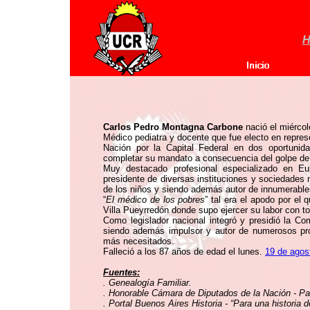
H
Carlos Pedro Montagna Carbone
nació el miérco
Médico pediatra y docente que fue electo en repres
Nación por la Capital Federal en dos oportunid
completar su mandato a consecuencia del golpe de
Muy destacado profesional especializado en E
presidente de diversas instituciones y sociedades
de los niños y siendo además autor de innumerables
“
El médico de los pobres
” tal era el apodo por el
Villa Pueyrredón donde supo ejercer su labor con to
Como legislador nacional integró y presidió la Co
siendo además impulsor y autor de numerosos proy
más necesitados.
Falleció a los 87 años de edad el lunes.
19 de agos
Fuentes:
. Genealogía Familiar.
. Honorable Cámara de Diputados de la Nación - Pat
. Portal Buenos Aires Historia - “Para una historia d