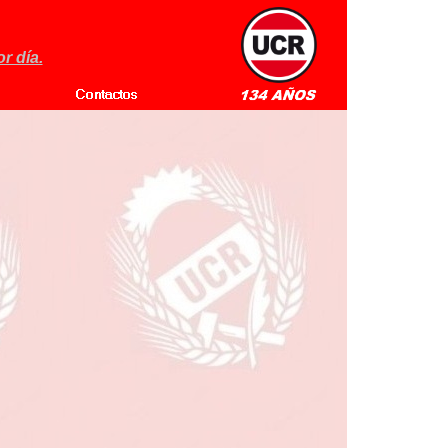
r día.