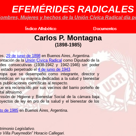
EFEMÉRIDES RADICALES
ombres, Mujeres y hechos de la Unión Cívica Radical día po
Carlos P. Montagna
(1898-1985)
les,
29 de junio de 1898
en Buenos Aires, Argentina.
entación de la
Unión Cívica Radical
como Diputado de la
ades consecutivas (1938-1942 y 1942-1946) sin poder
 estado perpetrado el
4 de junio de 1943
.
uropa que se desempeñó como integrante, director y
 médicas en su mayoría dedicadas a la salud y bienestar
 publicaciones científicas al respecto.
 que era reconocido por sus vecinos del barrio porteño de
tal altruismo.
misión de Higiene y Bienestar Social de la cámara baja
ectos de ley en pro de la salud y el bienestar de los
to de 1985
en Buenos Aires, Argentina.
rimonio Legislativo.
e Villa Pueyrredón” Horacio Callegari.