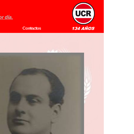
r día.