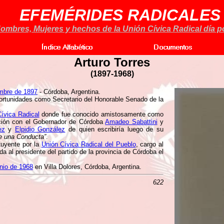
EFEMÉRIDES RADICALES
ombres, Mujeres y hechos de la Unión Cívica Radical día po
Arturo Torres
(
1897-1968)
embre de 1897
- Córdoba, Argentina.
ortunidades como Secretario del Honorable Senado de la
ívica Radical
donde fue conocido amistosamente como
ación con el Gobernador de Córdoba
Amadeo Sabattini
y
ez
y
Elpidio González
de quien escribiría luego de su
de una Conducta”
.
tuyente por la
Unión Cívica Radical del Pueblo
, cargo al
a al presidente del partido de la provincia de Córdoba el
unio de 1968
en Villa Dolores, Córdoba, Argentina.
622