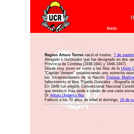
H
Regino Arturo Torres
nació el martes,
7 de septi
Abogado e historiador que fue designado en dos op
Provincia de Córdoba (1938-1941 y 1946-1947).
Desde muy joven se sumó a las filas de la
Unión C
“Capitán Veneno” estableciendo una estrecha rel
los Vicepresidentes de la Nación
Enrique Martín
fallecimiento el libro
“Elpidio González - Biografía 
En 1948 fue elegido Convencional Nacional Consti
que renunció más tarde a través de una carta enviad
Dr.
Arturo Umberto Illia
.
Falleció a los 70 años de edad el domingo,
16 de j