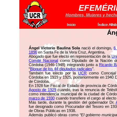
EFEMÉRI
Hombres, Mujeres y hechos
Áng
Ángel Victorio Baulina Sola
nació el domingo,
6
1896
en Santa Fe de la Vera Cruz, Argentina.
Abogado que fue electo en representación de la
Uni
Comité Nacional
como Diputado de la Nación de
Córdoba (1946-1948) integrando junto a
Ricardo B
“
Bloque de los 44 diputados radicales
”.
También fue electo por la
UCR
como Concejal 
Córdoba en 1919 y 1925, posteriormente en 1940 Di
de Córdoba.
En 1928 fue Fiscal de Estado de provincia de Córd
Agosto de 1929
cuando, tras la renuncia de Telés
como intendencia municipal de la ciudad de Córd
marzo de 1930
cuando transfiere el cargo al elect
Más tarde, durante la gestión del gobernador Dr.
fue designado como Procurador del Tesoro en 193
de Obras Públicas en 1938.
Además publicó obras como
“El gobierno municipa