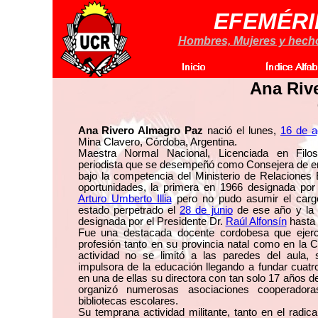
EFEMÉRI
Hombres, Mujeres y hechos
Ana Riv
Ana Rivero Almagro Paz
nació el lunes,
16 de a
Mina Clavero, Córdoba, Argentina.
Maestra Normal Nacional, Licenciada en Filo
periodista que se desempeñó como Consejera de e
bajo la competencia del Ministerio de Relaciones 
oportunidades, la primera en 1966 designada por 
Arturo Umberto Illia
pero no pudo asumir el cargo
estado perpetrado el
28 de junio
de ese año y la
designada por el Presidente Dr.
Raúl Alfonsín
hasta 
Fue una destacada docente cordobesa que ejer
profesión tanto en su provincia natal como en la C
actividad no se limitó a las paredes del aula,
impulsora de la educación llegando a fundar cuatr
en una de ellas su directora con tan solo 17 años 
organizó numerosas asociaciones cooperador
bibliotecas escolares.
Su temprana actividad militante, tanto en el radi