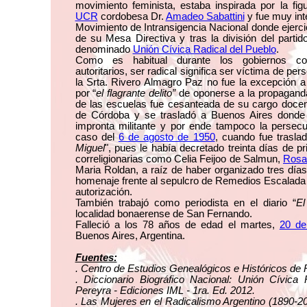
movimiento feminista, estaba inspirada por la figu
UCR
cordobesa Dr.
Amadeo Sabattini
y fue muy inte
Movimiento de Intransigencia Nacional donde ejerc
de su Mesa Directiva y tras la división del partido
denominado
Unión Cívica Radical del Pueblo
.
Como es habitual durante los gobiernos co
autoritarios, ser radical significa ser víctima de pers
la Srta. Rivero Almagro Paz no fue la excepción a
por “
el flagrante delito”
de oponerse a la propaganda
de las escuelas fue cesanteada de su cargo docent
de Córdoba y se trasladó a Buenos Aires donde 
impronta militante y por ende tampoco la persec
caso del
6 de agosto de 1950
, cuando fue traslad
Miguel
", pues le había decretado treinta días de pr
correligionarias como Celia Feijoo de Salmun,
Rosa 
Maria Roldan, a raíz de haber organizado tres día
homenaje frente al sepulcro de Remedios Escalada 
autorización.
También trabajó como periodista en el diario “
El
localidad bonaerense de San Fernando.
Falleció a los 78 años de edad el martes,
20 de
Buenos Aires, Argentina.
Fuentes:
. Centro de Estudios Genealógicos e Históricos de 
. Diccionario Biográfico Nacional: Unión Cívica 
Pereyra - Ediciones IML - 1ra. Ed. 2012.
. Las Mujeres en el Radicalismo Argentino (1890-20