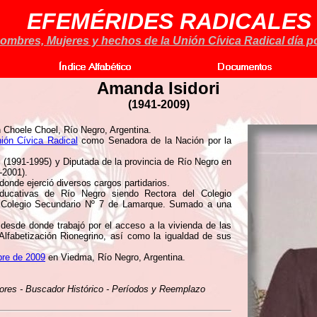
EFEMÉRIDES RADICALES
ombres, Mujeres y hechos de la Unión Cívica Radical día po
Amanda Isidori
(1941-2009)
 Choele Choel, Río Negro, Argentina.
ión Cívica Radical
como Senadora de la Nación por la
(1991-1995) y Diputada de la provincia de Río Negro en
-2001).
donde ejerció diversos cargos partidarios.
 educativas de Río Negro siendo Rectora del Colegio
l Colegio Secundario Nº 7 de Lamarque. Sumado a una
 desde donde trabajó por el acceso a la vivienda de las
Alfabetización Rionegrino, así como la igualdad de sus
bre de 2009
en Viedma, Río Negro, Argentina.
ores - Buscador Histórico - Períodos y Reemplazo